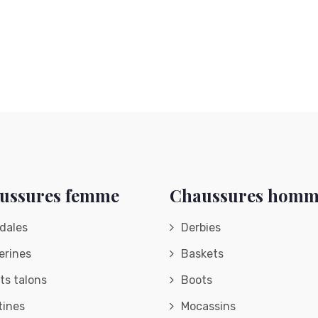
ussures femme
Chaussures hom
dales
Derbies
erines
Baskets
ts talons
Boots
tines
Mocassins