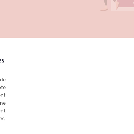
es
 de
ête
ont
une
ent
es,